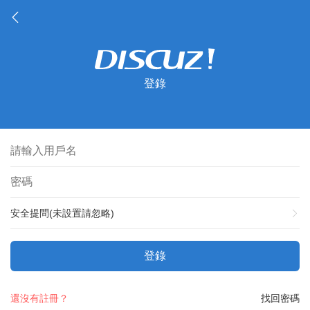
登錄
安全提問(未設置請忽略)
登錄
還沒有註冊？
找回密碼