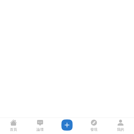
首頁
論壇
發現
我的