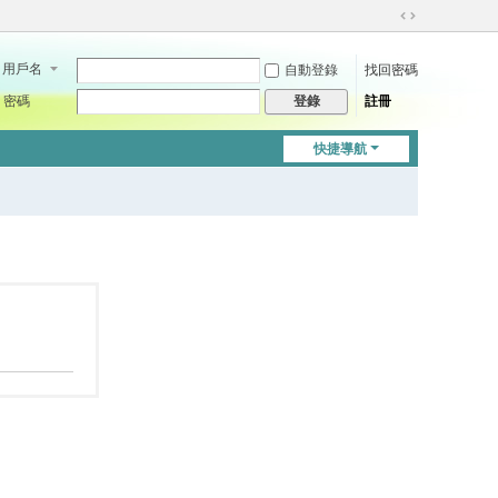
切
換
用戶名
自動登錄
找回密碼
到
寬
密碼
註冊
登錄
版
快捷導航