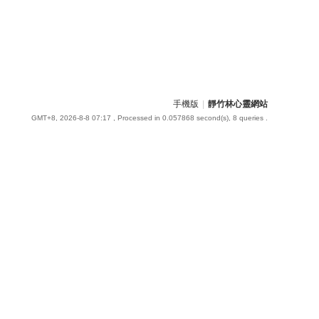
手機版
|
靜竹林心靈網站
GMT+8, 2026-8-8 07:17
, Processed in 0.057868 second(s), 8 queries .