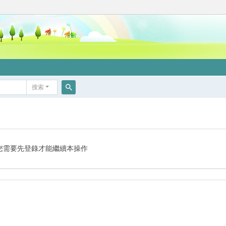
搜索
搜
索
您需要先登錄才能繼續本操作