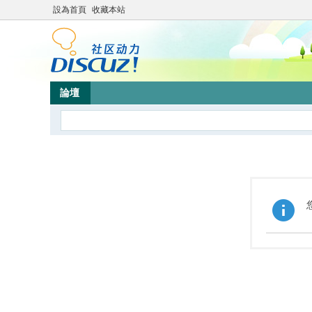
設為首頁
收藏本站
論壇