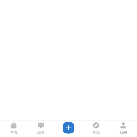
首頁
論壇
發現
我的