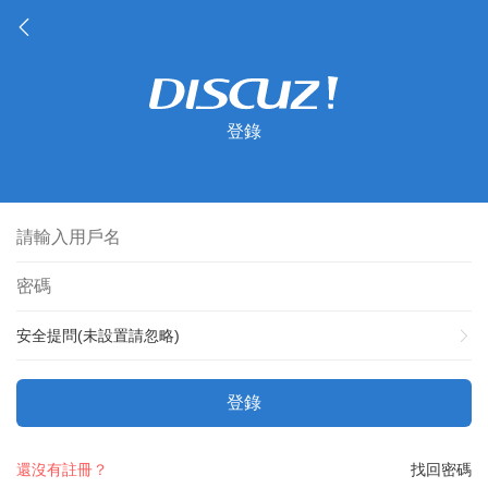
登錄
安全提問(未設置請忽略)
登錄
還沒有註冊？
找回密碼