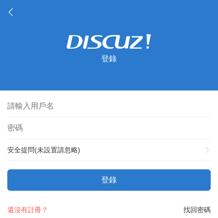
登錄
安全提問(未設置請忽略)
登錄
還沒有註冊？
找回密碼