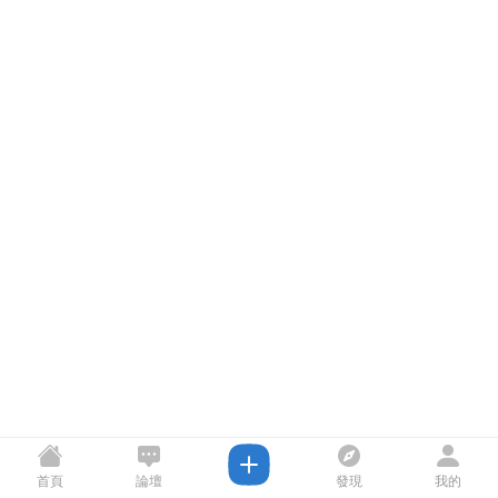
首頁
論壇
發現
我的