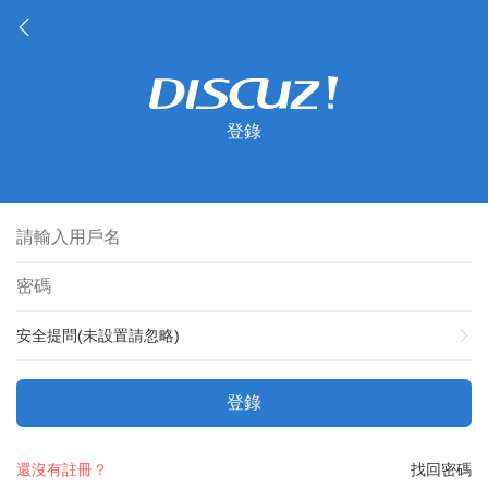
登錄
安全提問(未設置請忽略)
登錄
還沒有註冊？
找回密碼