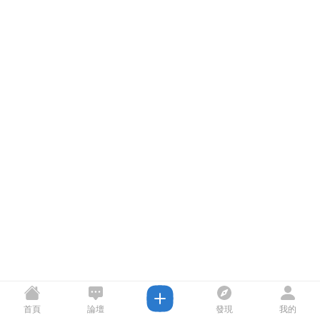
首頁
論壇
發現
我的