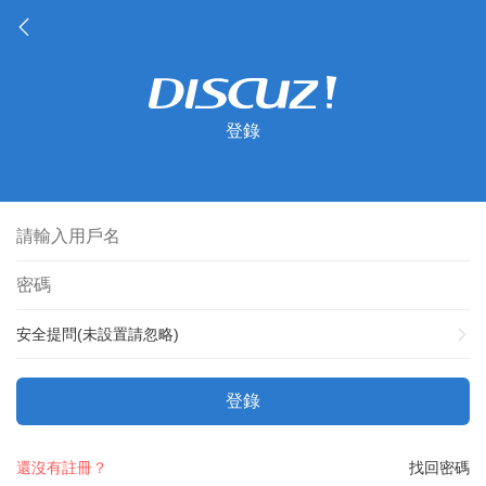
登錄
安全提問(未設置請忽略)
登錄
還沒有註冊？
找回密碼