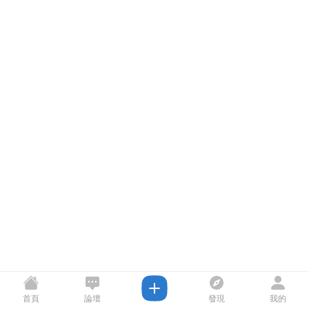
首頁
論壇
發現
我的