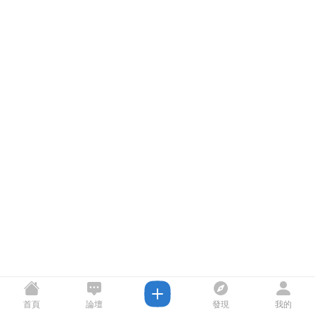
首頁
論壇
發現
我的