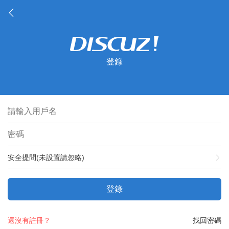
登錄
安全提問(未設置請忽略)
登錄
還沒有註冊？
找回密碼