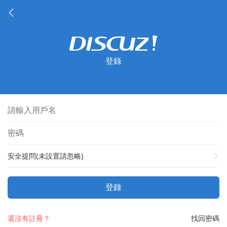
登錄
安全提問(未設置請忽略)
登錄
還沒有註冊？
找回密碼