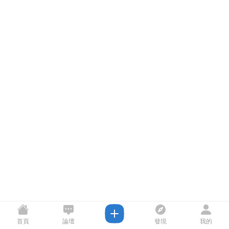
首頁
論壇
發現
我的