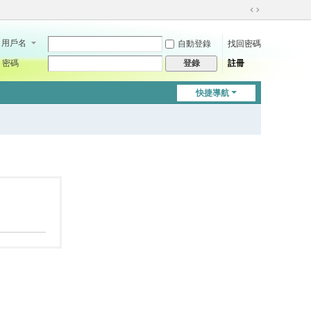
切
換
用戶名
自動登錄
找回密碼
到
寬
密碼
註冊
登錄
版
快捷導航