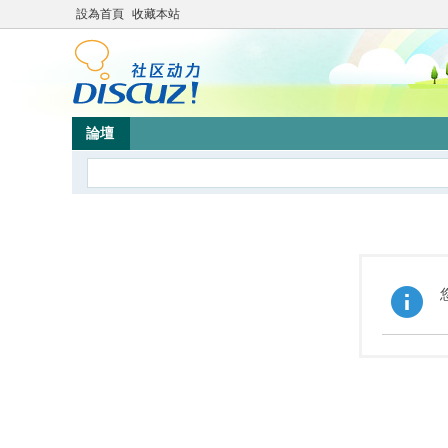
設為首頁
收藏本站
論壇