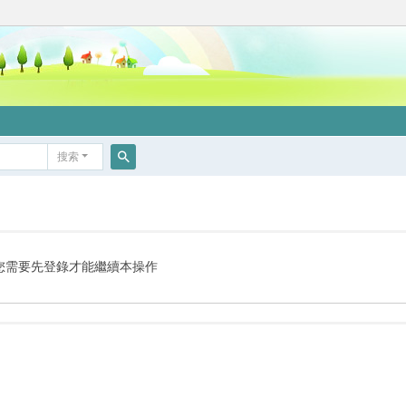
搜索
搜
索
您需要先登錄才能繼續本操作