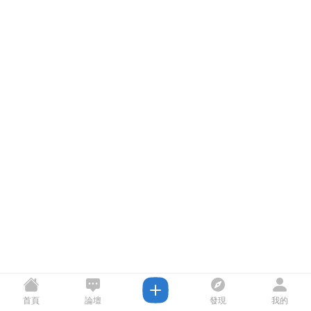
首頁
論壇
發現
我的