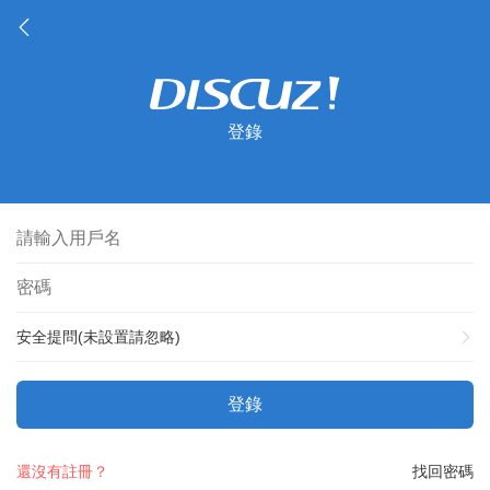
登錄
安全提問(未設置請忽略)
登錄
還沒有註冊？
找回密碼