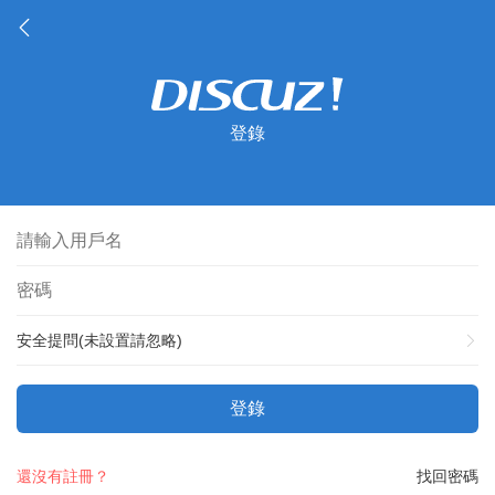
登錄
安全提問(未設置請忽略)
登錄
還沒有註冊？
找回密碼