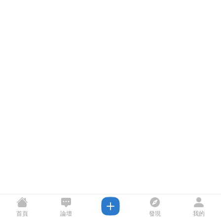
首頁
論壇
發現
我的