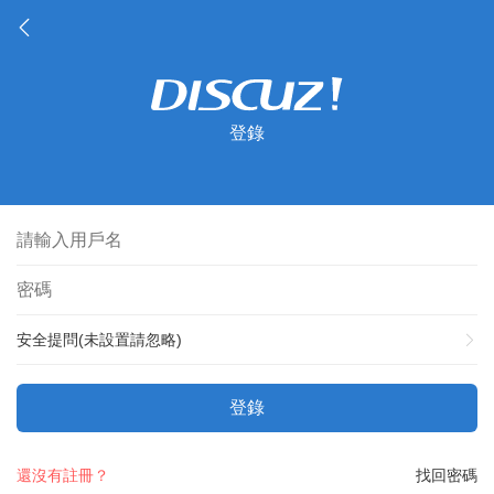
登錄
安全提問(未設置請忽略)
登錄
還沒有註冊？
找回密碼