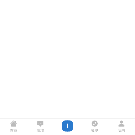
首頁
論壇
發現
我的