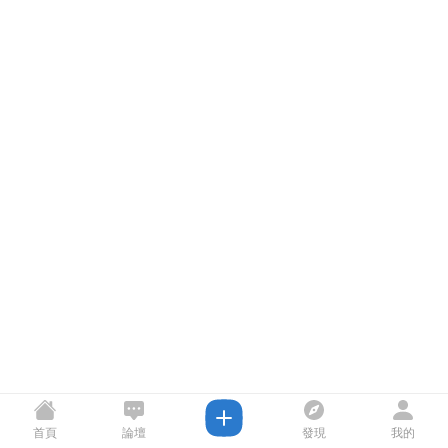
首頁
論壇
發現
我的