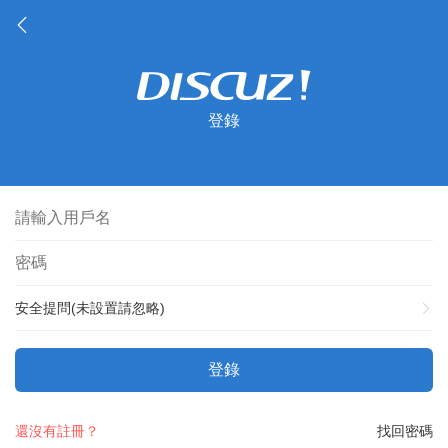
登錄
安全提問(未設置請忽略)
登錄
還沒有註冊？
找回密碼