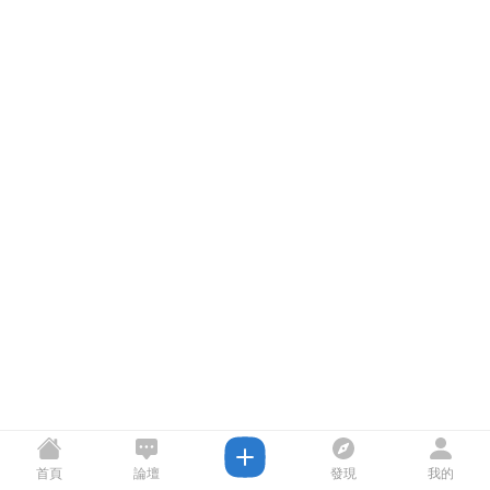
首頁
論壇
發現
我的