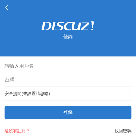
登錄
安全提問(未設置請忽略)
登錄
還沒有註冊？
找回密碼