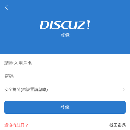
登錄
安全提問(未設置請忽略)
登錄
還沒有註冊？
找回密碼