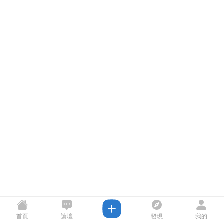
首頁
論壇
發現
我的