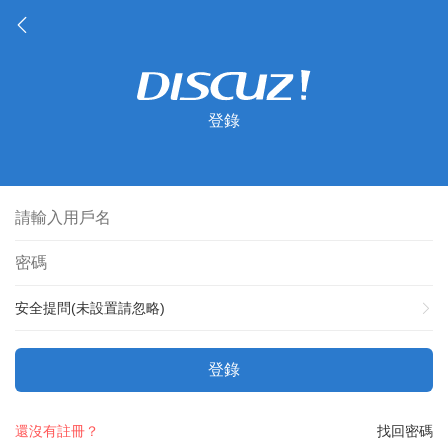
登錄
安全提問(未設置請忽略)
登錄
還沒有註冊？
找回密碼