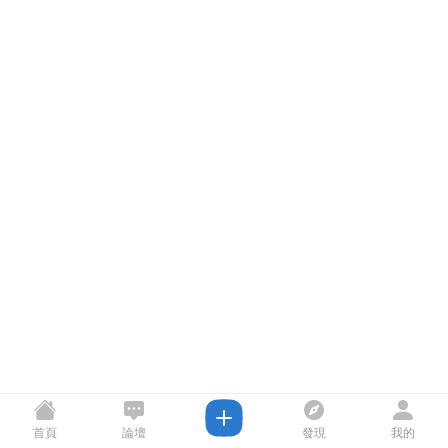
首頁
論壇
發現
我的