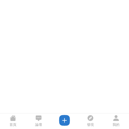
首頁
論壇
發現
我的