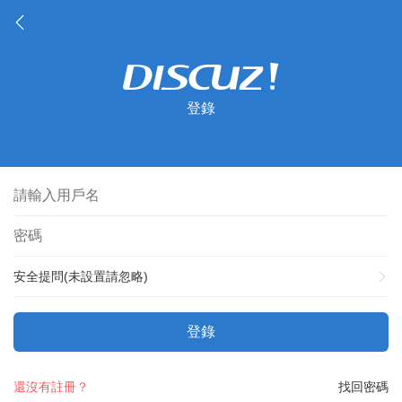
登錄
安全提問(未設置請忽略)
登錄
還沒有註冊？
找回密碼