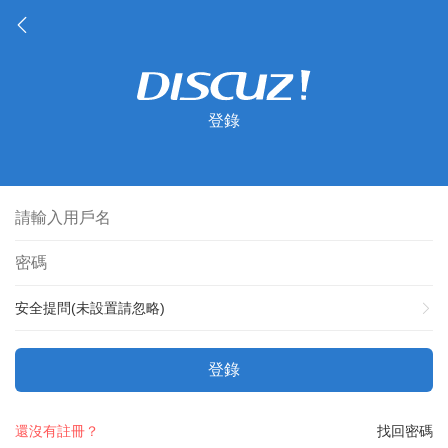
登錄
安全提問(未設置請忽略)
登錄
還沒有註冊？
找回密碼