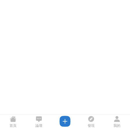
首頁
論壇
發現
我的