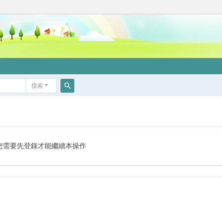
搜索
搜
索
您需要先登錄才能繼續本操作