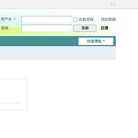
切
換
用戶名
自動登錄
找回密碼
到
寬
密碼
註冊
登錄
版
快捷導航