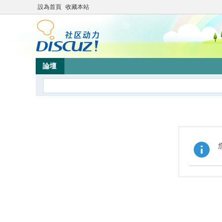
設為首頁
收藏本站
論壇