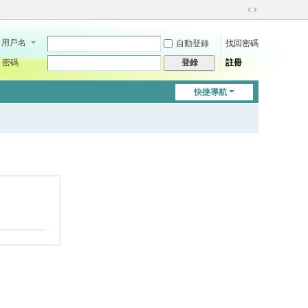
切
換
用戶名
自動登錄
找回密碼
到
寬
密碼
註冊
登錄
版
快捷導航