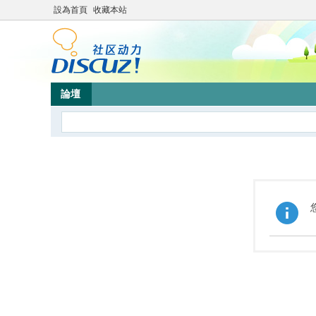
設為首頁
收藏本站
論壇