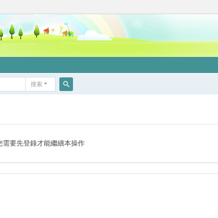
搜索
搜
索
您需要先登錄才能繼續本操作