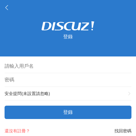
登錄
安全提問(未設置請忽略)
登錄
還沒有註冊？
找回密碼