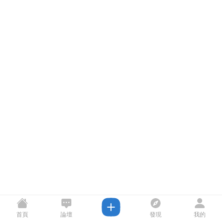
首頁
論壇
發現
我的