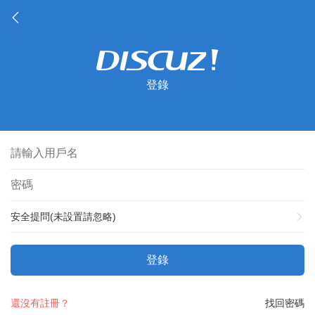
登錄
安全提問(未設置請忽略)
登錄
還沒有註冊？
找回密碼