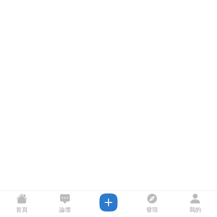
首頁
論壇
發現
我的