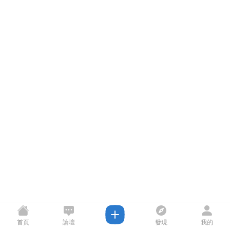
首頁
論壇
發現
我的