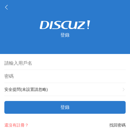
登錄
安全提問(未設置請忽略)
登錄
還沒有註冊？
找回密碼