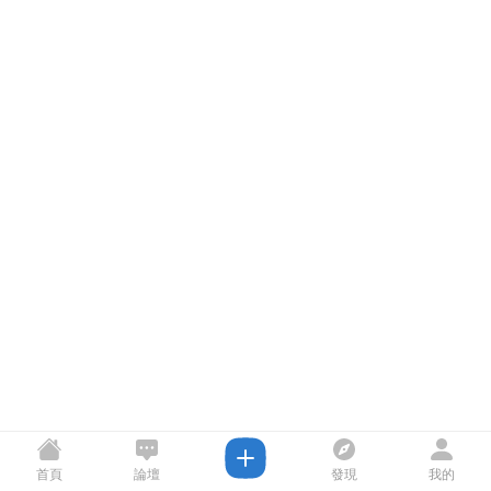
首頁
論壇
發現
我的