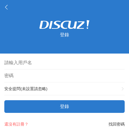
登錄
安全提問(未設置請忽略)
登錄
還沒有註冊？
找回密碼