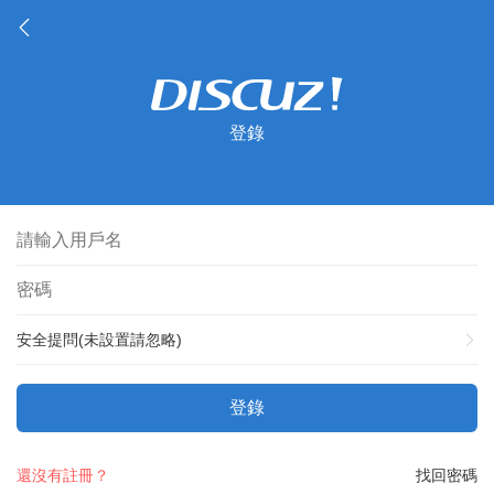
登錄
安全提問(未設置請忽略)
登錄
還沒有註冊？
找回密碼