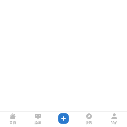
首頁
論壇
發現
我的