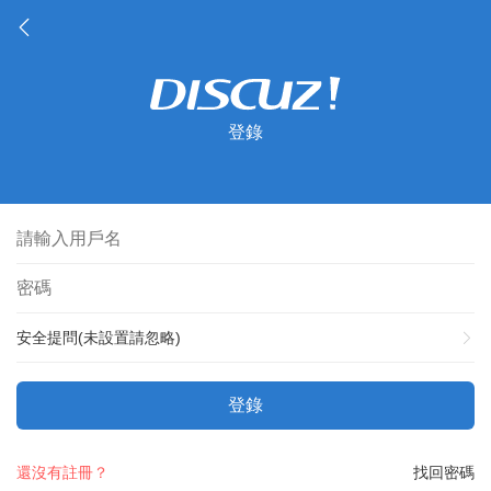
登錄
安全提問(未設置請忽略)
登錄
還沒有註冊？
找回密碼