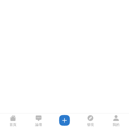
首頁
論壇
發現
我的