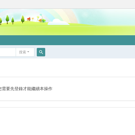
搜索
搜
索
您需要先登錄才能繼續本操作