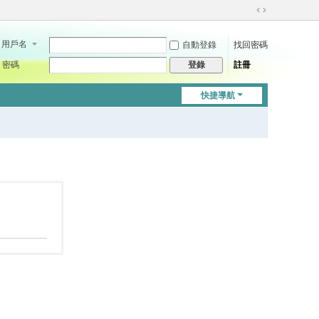
切
換
用戶名
自動登錄
找回密碼
到
寬
密碼
註冊
登錄
版
快捷導航