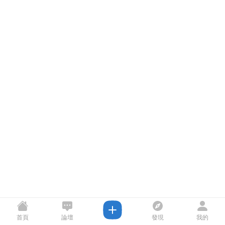
首頁
論壇
發現
我的