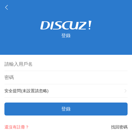
登錄
安全提問(未設置請忽略)
登錄
還沒有註冊？
找回密碼