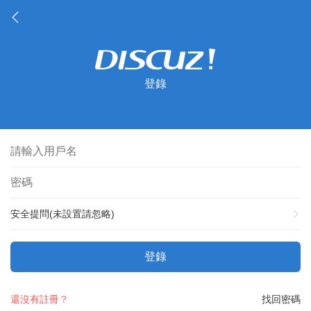
登錄
安全提問(未設置請忽略)
登錄
還沒有註冊？
找回密碼