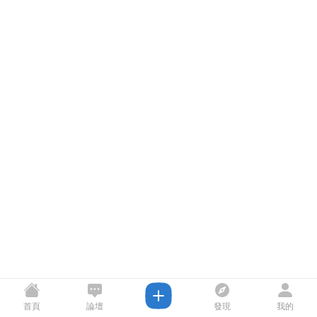
首頁
論壇
發現
我的