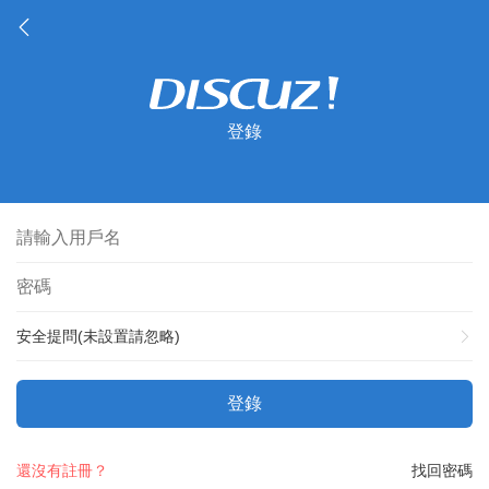
登錄
安全提問(未設置請忽略)
登錄
還沒有註冊？
找回密碼