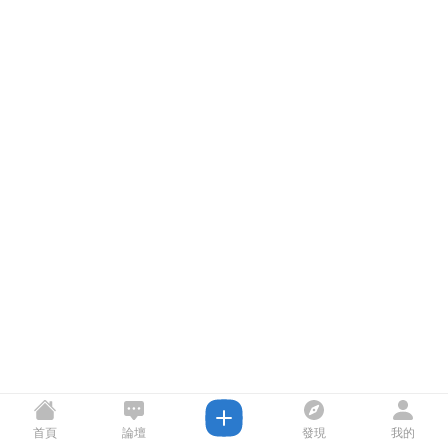
首頁
論壇
發現
我的