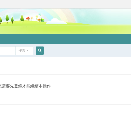
搜索
搜
索
您需要先登錄才能繼續本操作