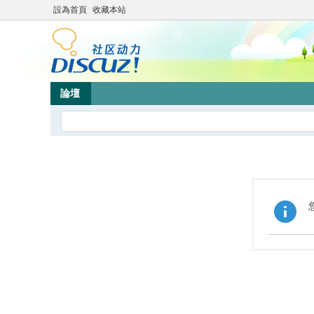
設為首頁
收藏本站
論壇