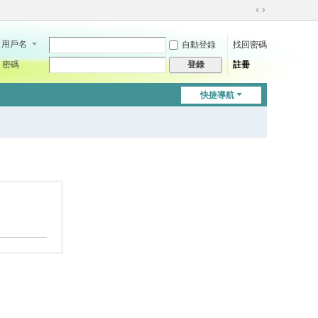
切
換
用戶名
自動登錄
找回密碼
到
寬
密碼
註冊
登錄
版
快捷導航