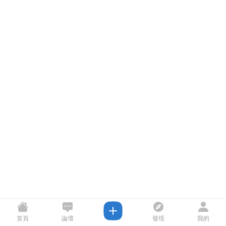
首頁
論壇
發現
我的