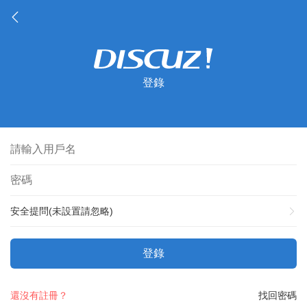
登錄
安全提問(未設置請忽略)
登錄
還沒有註冊？
找回密碼