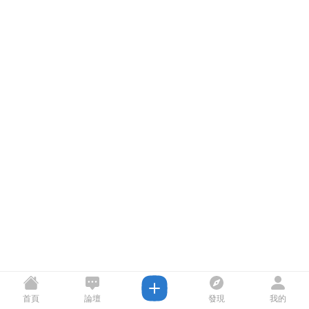
首頁
論壇
發現
我的