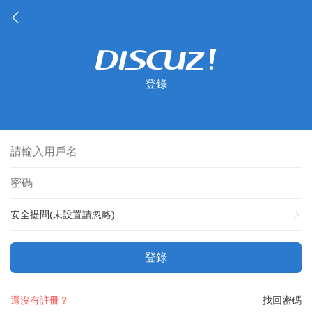
登錄
安全提問(未設置請忽略)
登錄
還沒有註冊？
找回密碼