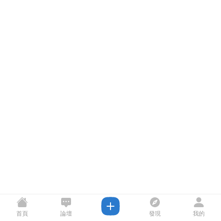
首頁
論壇
發現
我的