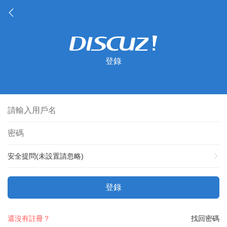
登錄
安全提問(未設置請忽略)
登錄
還沒有註冊？
找回密碼