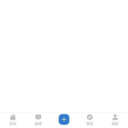
首頁
論壇
發現
我的