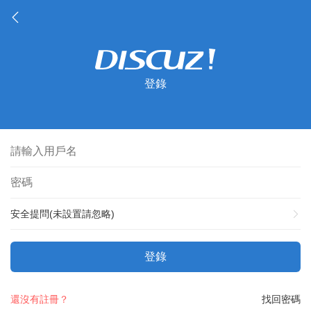
登錄
安全提問(未設置請忽略)
登錄
還沒有註冊？
找回密碼