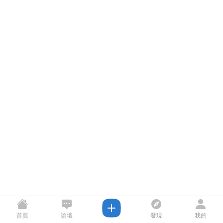
首頁
論壇
發現
我的