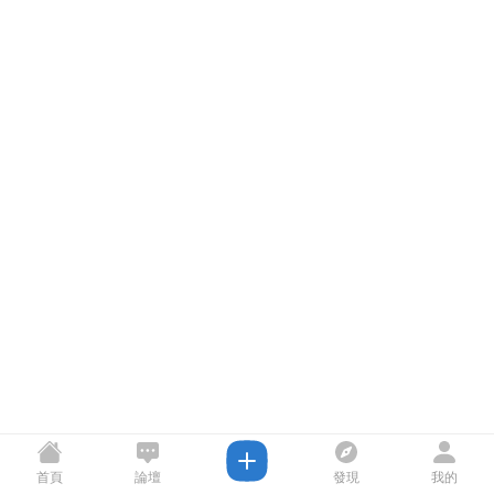
首頁
論壇
發現
我的