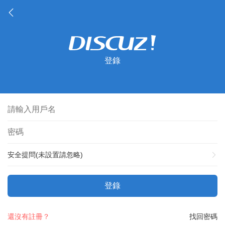
登錄
安全提問(未設置請忽略)
登錄
還沒有註冊？
找回密碼