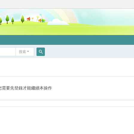
搜索
搜
索
您需要先登錄才能繼續本操作