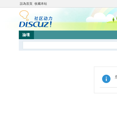
設為首頁
收藏本站
論壇