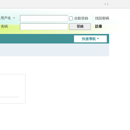
切
換
用戶名
自動登錄
找回密碼
到
寬
密碼
註冊
登錄
版
快捷導航