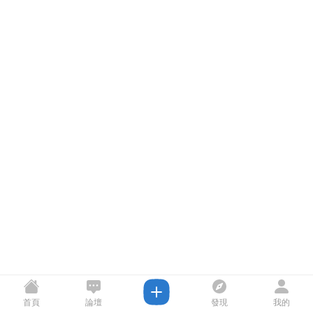
首頁
論壇
發現
我的