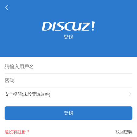
登錄
安全提問(未設置請忽略)
登錄
還沒有註冊？
找回密碼