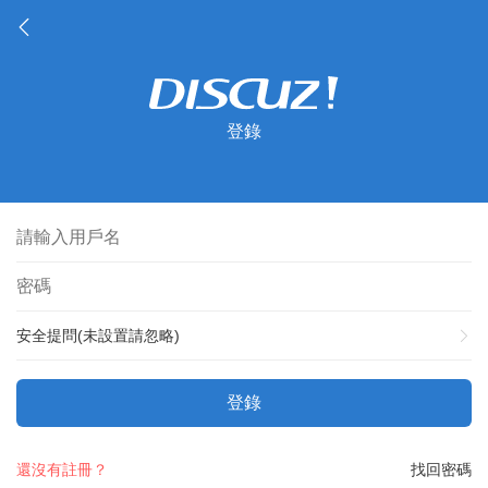
登錄
安全提問(未設置請忽略)
登錄
還沒有註冊？
找回密碼