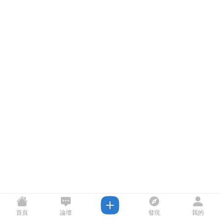
首頁
論壇
發現
我的