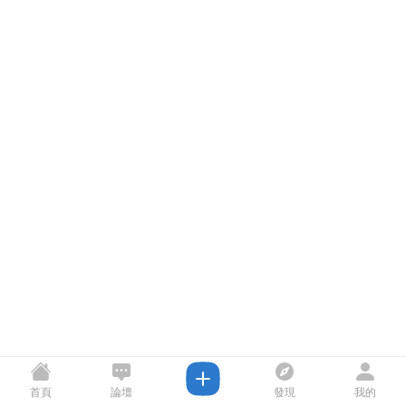
首頁
論壇
發現
我的