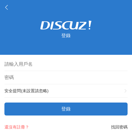
登錄
安全提問(未設置請忽略)
登錄
還沒有註冊？
找回密碼