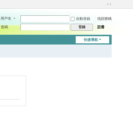
切
換
用戶名
自動登錄
找回密碼
到
寬
密碼
註冊
登錄
版
快捷導航