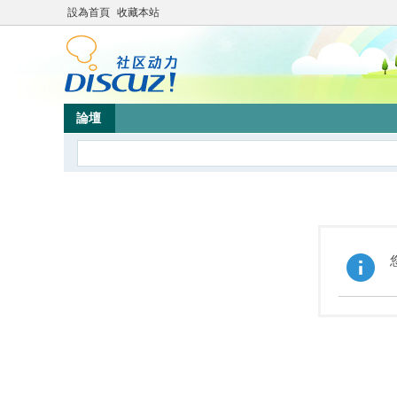
設為首頁
收藏本站
論壇