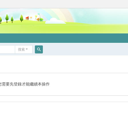
搜索
搜
索
您需要先登錄才能繼續本操作