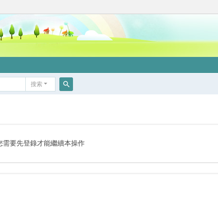
搜索
搜
索
您需要先登錄才能繼續本操作