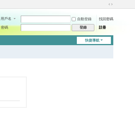
切
換
用戶名
自動登錄
找回密碼
到
寬
密碼
註冊
登錄
版
快捷導航