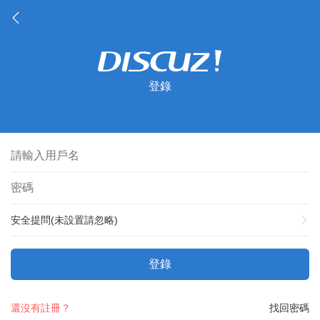
登錄
安全提問(未設置請忽略)
登錄
還沒有註冊？
找回密碼