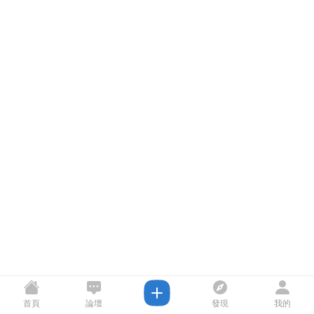
首頁
論壇
發現
我的