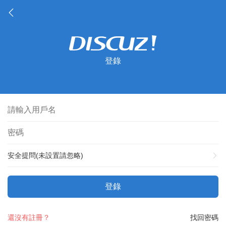
登錄
安全提問(未設置請忽略)
登錄
還沒有註冊？
找回密碼