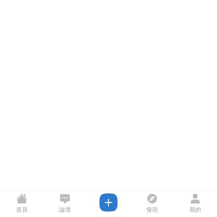
首頁
論壇
發現
我的