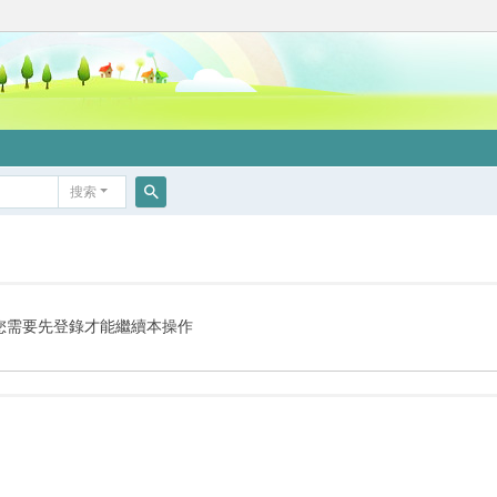
搜索
搜
索
您需要先登錄才能繼續本操作