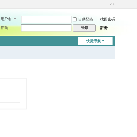
切
換
用戶名
自動登錄
找回密碼
到
寬
密碼
註冊
登錄
版
快捷導航