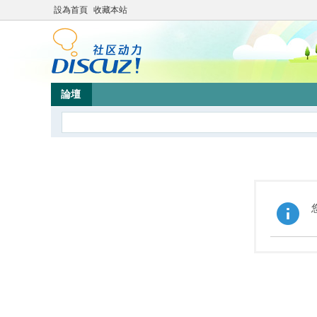
設為首頁
收藏本站
論壇