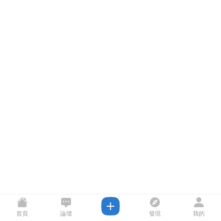
首頁
論壇
發現
我的