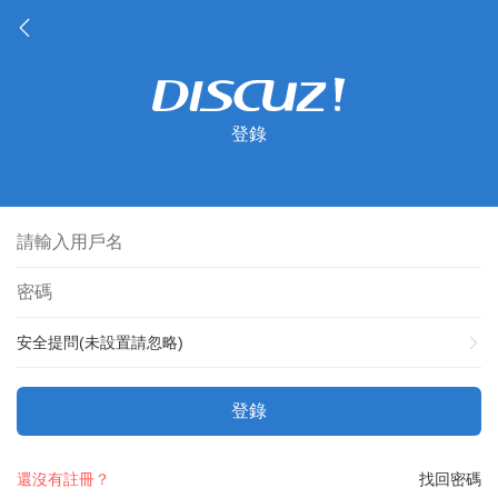
登錄
安全提問(未設置請忽略)
登錄
還沒有註冊？
找回密碼