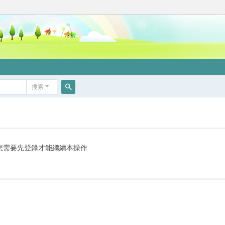
搜索
搜
索
您需要先登錄才能繼續本操作