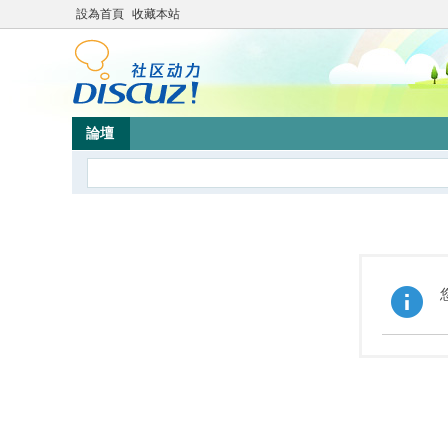
設為首頁
收藏本站
論壇