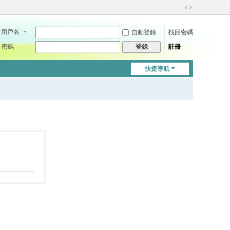
切
換
用戶名
自動登錄
找回密碼
到
寬
密碼
註冊
登錄
版
快捷導航