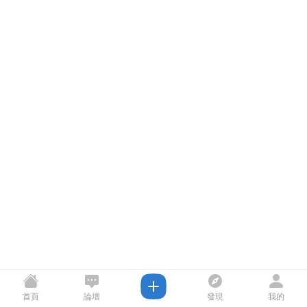
首頁
論壇
發現
我的