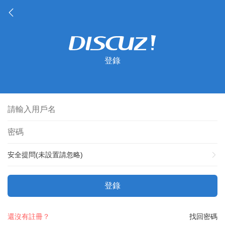
登錄
安全提問(未設置請忽略)
登錄
還沒有註冊？
找回密碼