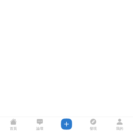
首頁
論壇
發現
我的