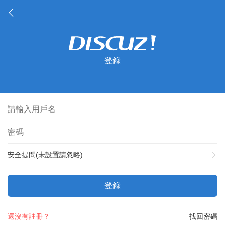
登錄
安全提問(未設置請忽略)
登錄
還沒有註冊？
找回密碼